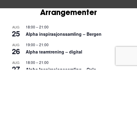
Arrangementer
18:00
–
21:00
AUG
25
Alpha inspirasjonssamling – Bergen
19:00
–
21:00
AUG
26
Alpha teamtrening – digital
18:00
–
21:00
AUG
27
Alpha Inspirasjonssamling – Oslo
10:00
–
16:00
AUG
29
Alpha Inspirasjonssamling – Trondheim
19:00
–
21:00
SEP
2
Alpha Youth Digital Teamtrening
Vis kalender
Meld deg på Nyhetsbrev